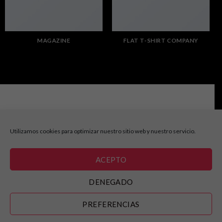
MAGAZINE
FLAT T-SHIRT COMPANY
Consultas e información:
info@cabaretfestival.es
Prensa y acreditaciones:
prensa@cabaretfestival.es
Utilizamos cookies para optimizar nuestro sitio web y nuestro servicio.
ACEPTO
AVISO LEGAL
|
POLITICA DE COOKIES
DENEGADO
Copyright 2025 ©
Cabaret Festival
PREFERENCIAS