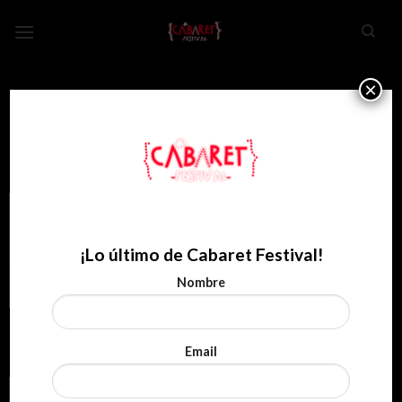
Skip
to
content
×
LOOKBOOK SUMMER
TODO
DESIGN
LOOKBOOK
¡Lo último de Cabaret Festival!
Nombre
LOOKBOOK SUMMER
ANOTHER PRINT PACKAGE
Email