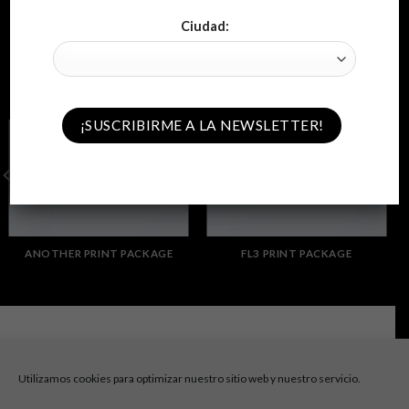
Ciudad:
Magazine
Portfolio typography
ANOTHER PRINT PACKAGE
FL3 PRINT PACKAGE
Consultas e información:
info@cabaretfestival.es
Utilizamos cookies para optimizar nuestro sitio web y nuestro servicio.
Prensa y acreditaciones:
prensa@cabaretfestival.es