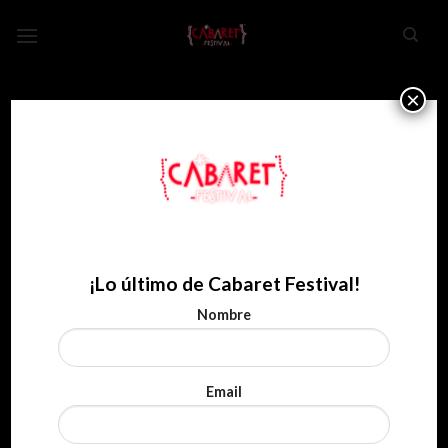
Skip
to
content
×
VITORIA-GASTEIZ
Antonio José
1 de agosto de 2020
¡Lo último de Cabaret Festival!
COMPRAR ENTRADAS
Nombre
Email