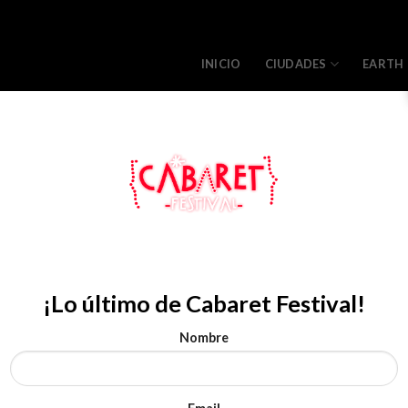
INICIO
CIUDADES
EARTH
VITORIA-
¡Lo último de Cabaret Festival!
Goyo J
Nombre
Jueves 06 de Agost