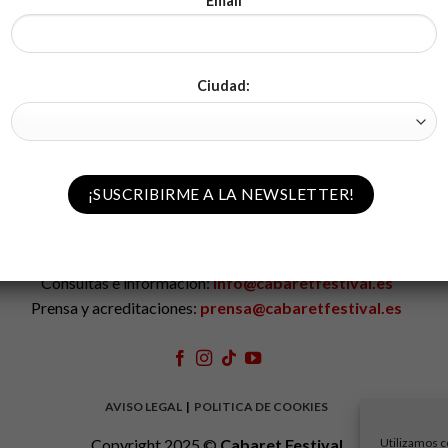
Email
COMPRAR E
Ciudad:
Consultas e información:
info@cabaretfestival.es
Prensa y acreditaciones:
prensa@cabaretfestival.es
AVISO LEGAL
|
POLITICA DE COOKIES
Utilizamos c
Copyright 2025 ©
Cabaret Festival