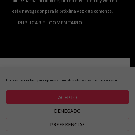
Guarda mi nombre, correo electrónico y web en
este navegador para la próxima vez que comente.
Consultas e información:
info@cabaretfestival.es
Utilizamos cookies para optimizar nuestro sitio web y nuestro servicio.
Prensa y acreditaciones:
prensa@cabaretfestival.es
ACEPTO
DENEGADO
AVISO LEGAL
|
POLITICA DE COOKIES
PREFERENCIAS
Copyright 2025 ©
Cabaret Festival