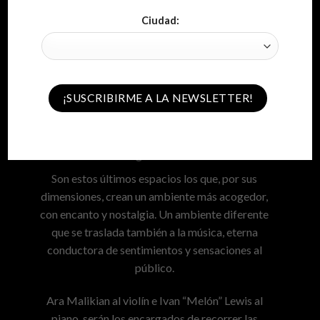
Ciudad:
EL PUERTO DE SANTA MARÍA
Ara Malikian
Jueves 13 de Agosto de 2020 – 22:00
Son estos últimos espacios los que, por sus
dimensiones, crean un ambiente más acogedor,
con encanto y nostalgia. Un ambiente diferente
que se traslada también a la música, eterna
conductora de sentimientos y sensaciones al
público.
Ara Malikian al violín e Ivan “Melón” Lewis al
piano, serán los encargados de recorrer las