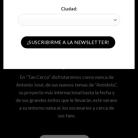
Ciudad:
EL PUERTO DE SANTA MARÍA
Antonio José
Miércoles 19 de Agosto de 2020 – 22:00
En “Tan Cerca” disfrutaremos como nunca de
Antonio José, de sus nuevos temas de “Antídoto”,
su proyecto más internacional hasta la fecha y
de sus grandes éxitos que le llevarán, este verano
a su entorno natural, los escenarios y cerca de
sus fans.