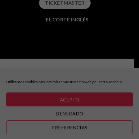
TICKETMASTER
EL CORTE INGLÉS
Consultas e información:
info@cabaretfestival.es
Utilizamos cookies para optimizar nuestro sitio web y nuestro servicio.
Prensa y acreditaciones:
prensa@cabaretfestival.es
ACEPTO
DENEGADO
AVISO LEGAL
|
POLITICA DE COOKIES
PREFERENCIAS
Copyright 2025 ©
Cabaret Festival