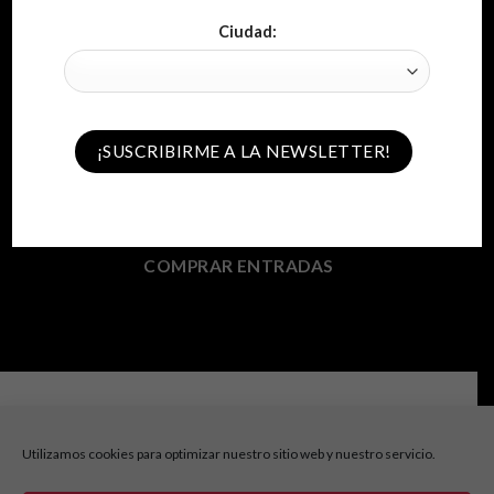
Ciudad:
CÓRDOBA
Antonio José
Martes 1 de septiembre de 2020 – 22:00
COMPRAR ENTRADAS
Consultas e información:
info@cabaretfestival.es
Utilizamos cookies para optimizar nuestro sitio web y nuestro servicio.
Prensa y acreditaciones:
prensa@cabaretfestival.es